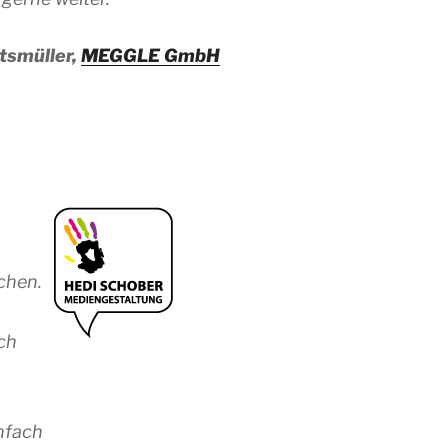
tsmüller,
MEGGLE GmbH
chen.
ich
infach