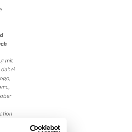
e
nd
ach
ng mit
 dabei
Logo,
vm.,
hober
ation
lich
ich