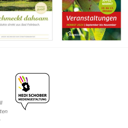
l
lten
e