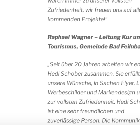
waren immer zu unserer vollsten
Zufriedenheit, wir freuen uns auf all
kommenden Projekte!
“
Raphael Wagner – Leitung Kur u
Tourismus, Gemeinde Bad Feilnb
„Seit über 20 Jahren arbeiten wir e
Hedi Schober zusammen. Sie erfüllt
unsere Wünsche, in Sachen Flyer, 
Werbeschilder und Markendesign u
zur vollsten Zufriedenheit. Hedi Sc
ist eine sehr freundlichen und
zuverlässige Person. Die Kommunik
mit ihr erfolgt oft direkt und persön
und dabei ist sie immer sehr freundl