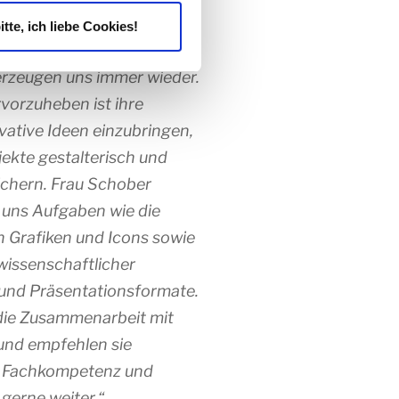
die termingerechte
itte, ich liebe Cookies!
erer Projekte und ihre
erzeugen uns immer wieder.
vorzuheben ist ihre
ovative Ideen einzubringen,
jekte gestalterisch und
eichern. Frau Schober
 uns Aufgaben wie die
n Grafiken und Icons sowie
 wissenschaftlicher
 und Präsentationsformate.
die Zusammenarbeit mit
und empfehlen sie
r Fachkompetenz und
 gerne weiter.“