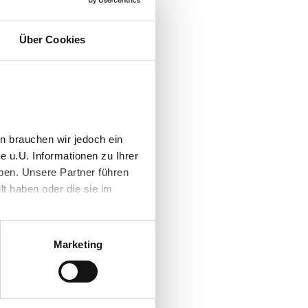
mer
Über Cookies
en und
ngen.“
r
n brauchen wir jedoch ein
e u.U. Informationen zu Ihrer
ben. Unsere Partner führen
t haben oder die sie im
 Jahren unterstützt uns
bei MEGGLE Business Unit
Marketing
 zuverlässige und
rtnerin im Bereich
Ihre professionelle