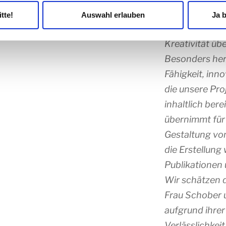
Arbeitsweise, 
tte!
Auswahl erlauben
Ja b
Umsetzung uns
Kreativität üb
Besonders her
Fähigkeit, inn
die unsere Pro
inhaltlich ber
übernimmt für
Gestaltung vo
die Erstellung
Publikationen
Wir schätzen 
Frau Schober 
aufgrund ihre
Verlässlichkeit