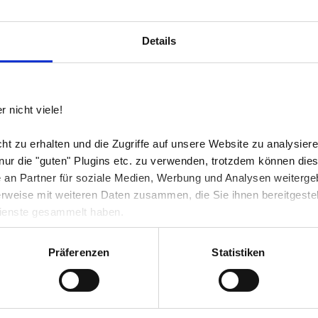
und unkompliziert. Wir lieben die
Zusammenarbeit mit ihr, Sie hat im
Details
sehr gute, neue und innovative Ide
übertrifft meistens unsere Erwartu
 nicht viele!
Simon Eder, Geschäftsführer Ede
Edelobstbrände GbR
t zu erhalten und die Zugriffe auf unsere Website zu analysiere
 nur die "guten" Plugins etc. zu verwenden, trotzdem können dies
an Partner für soziale Medien, Werbung und Analysen weiterge
rweise mit weiteren Daten zusammen, die Sie ihnen bereitgestell
ienste gesammelt haben.
„Seit mehreren
Hedi Schober 
Präferenzen
Statistiken
Excipients als
kompetente Pa
Grafikdesign. 