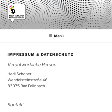
Zum
Inhalt
springen
HEDI SCHOBER
Beste Werbung aus Bad Feilnbach
MEDIENDESIGN
Menü
IMPRESSUM & DATENSCHUTZ
Verantwortliche Person
Hedi Schober
Wendelsteinstraße 46
83075 Bad Feilnbach
Kontakt