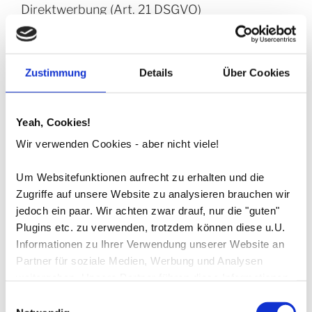
Direktwerbung (Art. 21 DSGVO)
WENN DIE DATENVERARBEITUNG AUF GRUNDLAGE
VON ART. 6 ABS. 1 LIT. E ODER F DSGVO ERFOLGT,
HABEN SIE JEDERZEIT DAS RECHT, AUS GRÜNDEN, DIE
Zustimmung
Details
Über Cookies
SICH AUS IHRER BESONDEREN SITUATION ERGEBEN,
GEGEN DIE VERARBEITUNG IHRER
PERSONENBEZOGENEN DATEN WIDERSPRUCH
Yeah, Cookies!
EINZULEGEN; DIES GILT AUCH FÜR EIN AUF DIESE
Wir verwenden Cookies - aber nicht viele!
BESTIMMUNGEN GESTÜTZTES PROFILING. DIE
JEWEILIGE RECHTSGRUNDLAGE, AUF DENEN EINE
Um Websitefunktionen aufrecht zu erhalten und die
VERARBEITUNG BERUHT, ENTNEHMEN SIE DIESER
Zugriffe auf unsere Website zu analysieren brauchen wir
DATENSCHUTZERKLÄRUNG. WENN SIE
jedoch ein paar. Wir achten zwar drauf, nur die "guten"
WIDERSPRUCH EINLEGEN, WERDEN WIR IHRE
Plugins etc. zu verwenden, trotzdem können diese u.U.
BETROFFENEN PERSONENBEZOGENEN DATEN NICHT
Informationen zu Ihrer Verwendung unserer Website an
MEHR VERARBEITEN, ES SEI DENN, WIR KÖNNEN
Partner für soziale Medien, Werbung und Analysen
ZWINGENDE SCHUTZWÜRDIGE GRÜNDE FÜR DIE
weitergeben. Unsere Partner führen diese Informationen
VERARBEITUNG NACHWEISEN, DIE IHRE INTERESSEN,
möglicherweise mit weiteren Daten zusammen, die Sie
Einwilligungsauswahl
RECHTE UND FREIHEITEN ÜBERWIEGEN ODER DIE
ihnen bereitgestellt haben oder die sie im Rahmen Ihrer