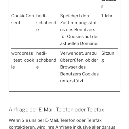
r
CookieCon
hedi-
Speichert den
1 Jahr
sent
schober.d
Zustimmungsstat
e
us des Benutzers
für Cookies auf der
aktuellen Domäne.
wordpress
hedi-
Verwendet, um zu
Sitzun
_test_cook
schober.d
überprüfen, ob der
g
ie
e
Browser des
Benutzers Cookies
unterstützt.
Anfrage per E-Mail, Telefon oder Telefax
Wenn Sie uns per E-Mail, Telefon oder Telefax
kontaktieren, wird Ihre Anfrage inklusive aller daraus