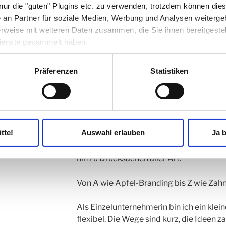
 nur die "guten" Plugins etc. zu verwenden, trotzdem können dies
an Partner für soziale Medien, Werbung und Analysen weiterge
rweise mit weiteren Daten zusammen, die Sie ihnen bereitgestell
ienste gesammelt haben.
Präferenzen
Statistiken
tte!
Auswahl erlauben
Ja b
Mein Steckenpferd? Konzeptionelle, krea
Erstellen einer Corporate Identity übe
hin zu Drucksachen aller Art.
Von A wie Apfel-Branding bis Z wie Zahn
Als Einzelunternehmerin bin ich ein kle
flexibel. Die Wege sind kurz, die Ideen 