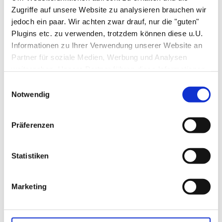
Suchen
Zugriffe auf unsere Website zu analysieren brauchen wir
jedoch ein paar. Wir achten zwar drauf, nur die "guten"
Suchen
Plugins etc. zu verwenden, trotzdem können diese u.U.
Informationen zu Ihrer Verwendung unserer Website an
Partner für soziale Medien, Werbung und Analysen
Recent Posts
weitergeben. Unsere Partner führen diese Informationen
möglicherweise mit weiteren Daten zusammen, die Sie
Einwilligungsauswahl
ihnen bereitgestellt haben oder die sie im Rahmen Ihrer
Notwendig
Hello world!
Nutzung der Dienste gesammelt haben.
Präferenzen
Recent Comments
Statistiken
A WordPress Commenter
zu
Hello world!
Marketing
Archives